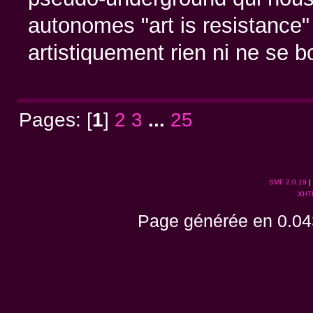
autonomes "art is resistance" 
artistiquement rien ni ne se 
Pages: [
1
]
2
3
...
25
SMF 2.0.19
|
XHT
Page générée en 0.04