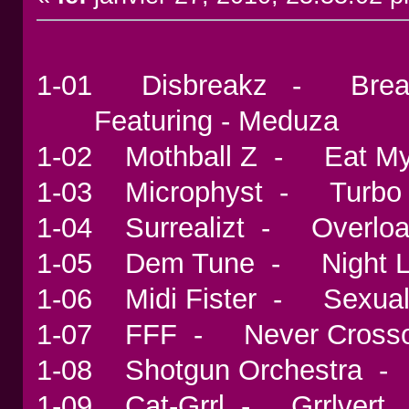
1-01 Disbreakz - Brea
Featuring - Meduza
1-02 Mothball Z - Eat M
1-03 Microphyst - Turb
1-04 Surrealizt - Over
1-05 Dem Tune - Night
1-06 Midi Fister - Sexua
1-07 FFF - Never Cross
1-08 Shotgun Orchestra
1-09 Cat-Grrl - Grrlver