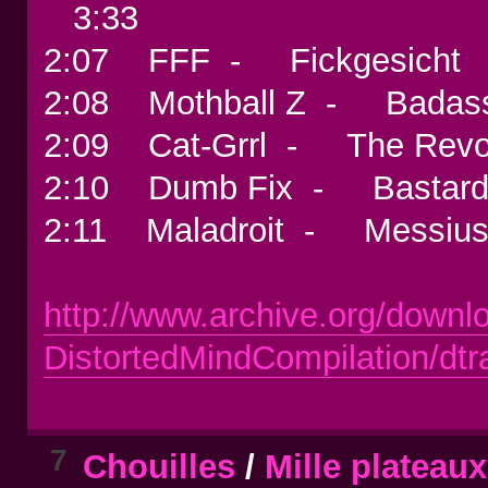
3:33
2:07 FFF - Fickgesich
2:08 Mothball Z - Badas
2:09 Cat-Grrl - The Revol
2:10 Dumb Fix - Basta
2:11 Maladroit - Messius
http://www.archive.org/downl
DistortedMindCompilation/dtr
7
Chouilles
/
Mille plateau