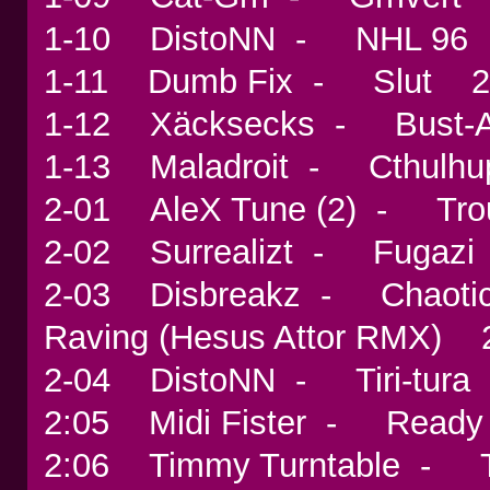
1-10 DistoNN - NHL 9
1-11 Dumb Fix - Slut
1-12 Xäcksecks - Bust
1-13 Maladroit - Cthulh
2-01 AleX Tune (2) - Tr
2-02 Surrealizt - Fuga
2-03 Disbreakz - Chaotic,
Raving (Hesus Attor RMX
2-04 DistoNN - Tiri-tu
2:05 Midi Fister - Read
2:06 Timmy Turntable - Thi