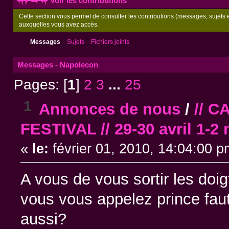
Voir les contributions
Cette section vous permet de consulter les contributions (messages, sujets et
auxquelles vous avez accès.
Messages
Sujets
Fichiers joints
Messages - Napolecon
Pages: [
1
]
2
3
...
25
1
Annonces de nous
/
// 
FESTIVAL // 29-30 avril 1-2 
«
le:
février 01, 2010, 14:04:00 p
A vous de vous sortir les doig
vous vous appelez prince fau
aussi?