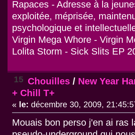
Rapaces - Adresse à la jeune
exploitée, méprisée, maintenu
psychologique et intellectuel
Virgin Mega Whore - Virgin 
Lolita Storm - Sick Slits EP 
15
Chouilles
/
New Year Han
+ Chill T+
«
le:
décembre 30, 2009, 21:45:5
Mouais bon perso j'en ai ras 
pseudo-underground qui nous