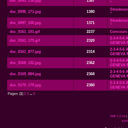
dsc_0095_138.jpg
1387
"
Strasbourg
dsc_0096_171.jpg
1380
"
Strasbourg
dsc_0097_100.jpg
1371
"
dsc_0161_101.gif
2237
Concours 
2-3-4-5-6
dsc_0161_175.gif
2320
GENEVA 
2-3-4-5-6
dsc_0161_877.jpg
2314
GENEVA 
2-3-4-5-6
dsc_0168_122.jpg
2362
GENEVA 
2-3-4-5-6
dsc_0169_884.jpg
2368
GENEVA 
2-3-4-5-6
dsc_0170_179.jpg
2380
GENEVA 
Pages: [
1
]
2
3
...
5
SMF 2.0.19
|
XHT