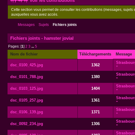
Voir les contributions
Cette section vous permet de consulter les contributions (messages, sujets et
auxquelles vous avez accès.
Messages
Sujets
Fichiers joints
Fichiers joints - hamster jovial
Pages: [
1
]
2
3
...
5
Nom de fichier
Téléchargements
Message
Strasbourg
dsc_0100_425.jpg
1362
"
Strasbourg
dsc_0101_788.jpg
1380
"
Strasbourg
dsc_0103_125.jpg
1404
"
Strasbourg
dsc_0105_257.jpg
1361
"
Strasbourg
dsc_0106_139.jpg
1371
"
Strasbourg
dsc_0092_234.jpg
1306
"
Strasbourg