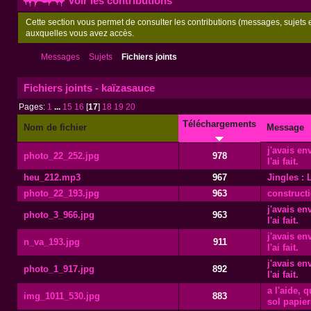
Voir les contributions
Cette section vous permet de consulter les contributions (messages, sujets et
auxquelles vous avez accès.
Messages
Sujets
Fichiers joints
Fichiers joints - kaïzasauce
Pages:
1
...
15
16
[
17
]
18
19
20
Téléchargements
Nom de fichier
Message
j'avais en
photo_22_252.jpg
978
l'ai fait.
heu_212.mp3
967
Jingles : 
photo_22_193.jpg
963
constructi
j'avais en
photo_3_966.jpg
963
l'ai fait.
j'avais en
n_va_193.jpg
911
l'ai fait.
j'avais en
photo_1_917.jpg
892
l'ai fait.
a l'aide, 
img_1011_530.jpg
883
sol papier