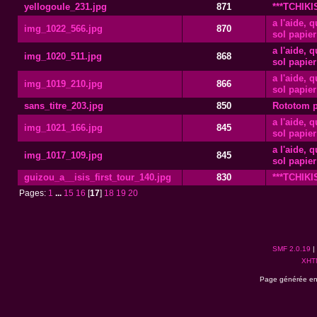
yellogoule_231.jpg
871
***TCHIK
a l'aide, 
img_1022_566.jpg
870
sol papier
a l'aide, 
img_1020_511.jpg
868
sol papier
a l'aide, 
img_1019_210.jpg
866
sol papier
sans_titre_203.jpg
850
Rototom p
a l'aide, 
img_1021_166.jpg
845
sol papier
a l'aide, 
img_1017_109.jpg
845
sol papier
guizou_a__isis_first_tour_140.jpg
830
***TCHIK
Pages:
1
...
15
16
[
17
]
18
19
20
SMF 2.0.19
|
XHT
Page générée en