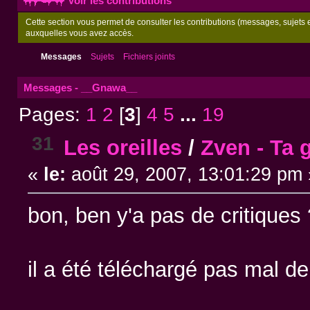
Voir les contributions
Cette section vous permet de consulter les contributions (messages, sujets et
auxquelles vous avez accès.
Messages
Sujets
Fichiers joints
Messages - __Gnawa__
Pages:
1
2
[
3
]
4
5
...
19
31
Les oreilles
/
Zven - Ta 
«
le:
août 29, 2007, 13:01:29 pm 
bon, ben y'a pas de critiques
il a été téléchargé pas mal de