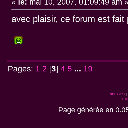
«
le:
mai 10, 2007, 01:09:49 am 
avec plaisir, ce forum est fait
Pages:
1
2
[
3
]
4
5
...
19
SMF 2.0.19
|
XHT
Page générée en 0.05