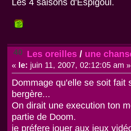
Les 4 saisons d'Espigoul.
40
Les oreilles
/
une chanso
«
le:
juin 11, 2007, 02:12:05 am »
Dommage qu'elle se soit fait s
bergère...
On dirait une execution ton m
partie de Doom.
je préfere jouer aux jeux vidé