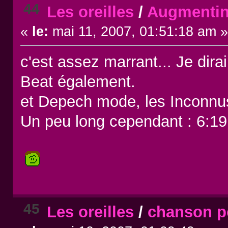
44
Les oreilles
/
Augmentin
«
le:
mai 11, 2007, 01:51:18 am 
c'est assez marrant... Je dir
Beat également.
et Depech mode, les Inconnus
Un peu long cependant : 6:19
45
Les oreilles
/
chanson p