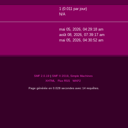
1 (0.011 par jour)
N/A
mai 05, 2026, 04:29:18 am
août 08, 2026, 07:39:17 am
mai 05, 2026, 04:30:52 am
SMF 2.0.19
|
SMF © 2019
,
Simple Machines
XHTML
Flux RSS
WAP2
Page générée en 0.028 secondes avec 14 requêtes.