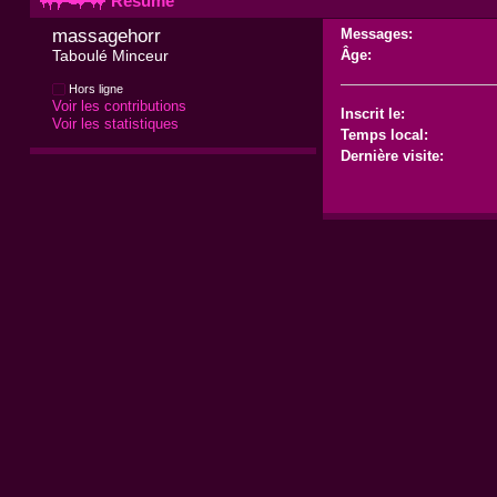
Résumé
massagehorr 
Messages:
Taboulé Minceur
Âge:
Hors ligne
Voir les contributions
Inscrit le:
Voir les statistiques
Temps local:
Dernière visite: