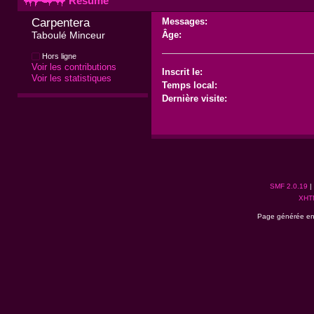
Résumé
Carpentera 
Messages:
Taboulé Minceur
Âge:
Hors ligne
Voir les contributions
Inscrit le:
Voir les statistiques
Temps local:
Dernière visite:
SMF 2.0.19
|
XHT
Page générée en