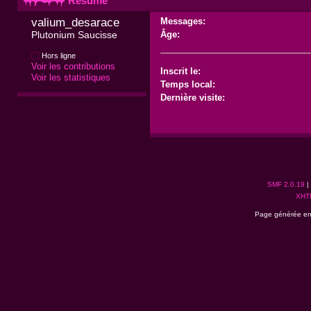
Résumé
valium_desarace 
Messages:
Plutonium Saucisse
Âge:
Hors ligne
Voir les contributions
Inscrit le:
Voir les statistiques
Temps local:
Dernière visite:
SMF 2.0.19
|
XHT
Page générée en