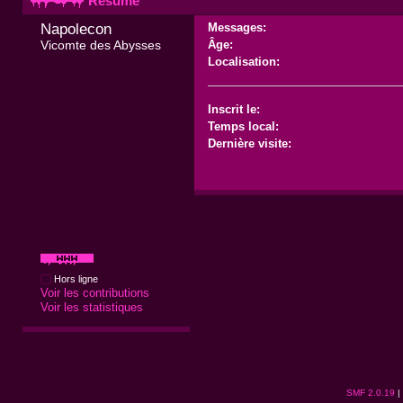
Résumé
Napolecon 
Messages:
Vicomte des Abysses
Âge:
Localisation:
Inscrit le:
Temps local:
Dernière visite:
Hors ligne
Voir les contributions
Voir les statistiques
SMF 2.0.19
|