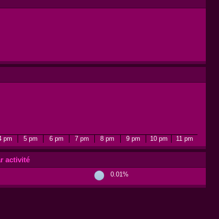
4 pm
5 pm
6 pm
7 pm
8 pm
9 pm
10 pm
11 pm
r activité
0.01%