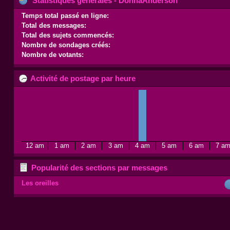
Statistiques générales - DonnaAnderson
Temps total passé en ligne:
Total des messages:
Total des sujets commencés:
Nombre de sondages créés:
Nombre de votants:
Activité de postage par heure
12 am
1 am
2 am
3 am
4 am
5 am
6 am
7 a
Popularité des sections par messages
Les oreilles