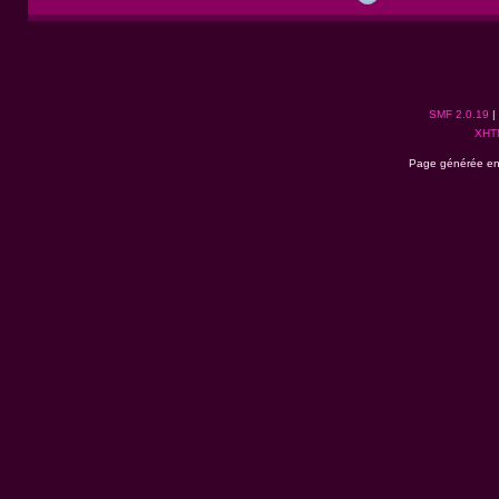
SMF 2.0.19
|
XHT
Page générée en