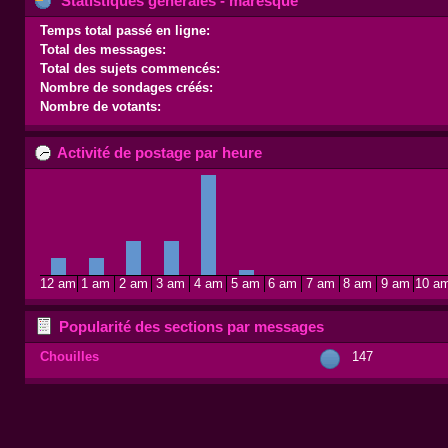
Statistiques générales - maresque
Temps total passé en ligne:
Total des messages:
Total des sujets commencés:
Nombre de sondages créés:
Nombre de votants:
Activité de postage par heure
12 am
1 am
2 am
3 am
4 am
5 am
6 am
7 am
8 am
9 am
10 a
Popularité des sections par messages
Chouilles
147