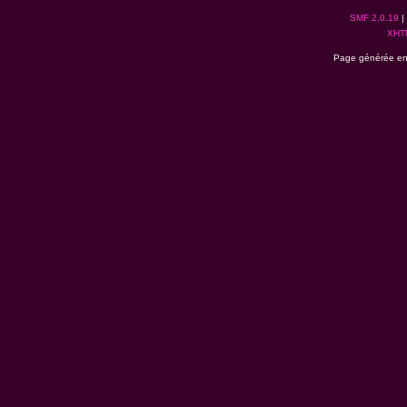
SMF 2.0.19
|
XHT
Page générée en