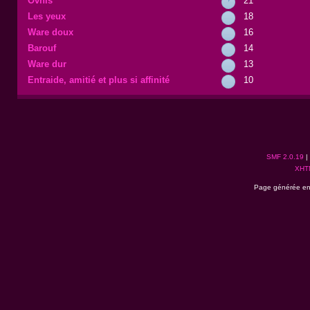
Ovnis
21
Les yeux
18
Ware doux
16
Barouf
14
Ware dur
13
Entraide, amitié et plus si affinité
10
SMF 2.0.19
|
XHT
Page générée en