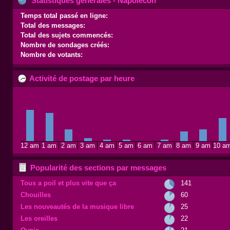
Statistiques générales - Napolecon
Temps total passé en ligne:
Total des messages:
Total des sujets commencés:
Nombre de sondages créés:
Nombre de votants:
Activité de postage par heure
12 am
1 am
2 am
3 am
4 am
5 am
6 am
7 am
8 am
9 am
10 a
Popularité des sections par messages
Tous a poil et plus vite que ça
141
Chouilles
60
Les nouveautés de la musique libre
25
Les oreilles
22