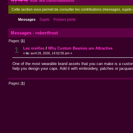
Voir les contributions
Cette section vous permet de consulter les contributions (messages, sujets e
Messages
Sujets
Fichiers joints
Messages - robertfrost
Pages: [
1
]
1
Les oreilles
/
Why Custom Beanies are Attractive
«
le:
avril 29, 2026, 14:02:55 pm »
One of the most wearable brand assets that you can make is a custom b
help you design your caps. Add it with embroidery, patches or jacquar
Pages: [
1
]