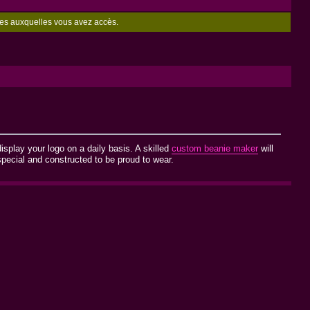
zones auxquelles vous avez accès.
splay your logo on a daily basis. A skilled
custom beanie maker
will
pecial and constructed to be proud to wear.