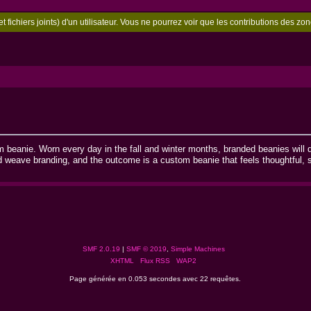
t fichiers joints) d'un utilisateur. Vous ne pourrez voir que les contributions des 
eanie. Worn every day in the fall and winter months, branded beanies will di
d weave branding, and the outcome is a custom beanie that feels thoughtful, s
SMF 2.0.19
|
SMF © 2019
,
Simple Machines
XHTML
Flux RSS
WAP2
Page générée en 0.053 secondes avec 22 requêtes.