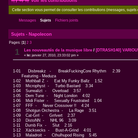
Voir les contributions
Cette section vous permet de consulter les contributions (messages, sujets e
Messages
Sujets
Fichiers joints
Sujets - Napolecon
Pages: [
1
]
2
3
1
Les nouveautés de la musique libre
/
[DTRASH140] VARIOUS
«
le:
janvier 27, 2010, 23:33:02 pm »
1-01 Disbreakz - BreakFuckingCore Rhythm 2:39
Featuring - Meduza
1-02 Mothball Z - Eat My Funky Ballz 1:52
1-03 Microphyst - Turbo Bastard 3:34
1-04 Surrealizt - Overload 3:57
1-05 Dem Tune - Night London 4:02
1-06 Midi Fister - Sexually Frustrated 1:04
1-07 FFF - Never Crossover !! 4:24
1-08 Shotgun Orchestra - La Rage 3:51
1-09 Cat-Grrl - Grrlvert 2:37
1-10 DistoNN - NHL 96 3:09
1-11 Dumb Fix - Slut 2:16
1-12 Xäcksecks - Bust-A-Grind 4:01
1-13 Maladroit - Cthulhupod Rising 5:45