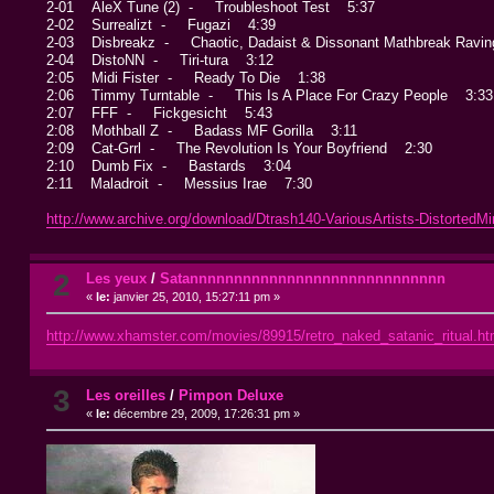
2-01 AleX Tune (2) - Troubleshoot Test 5:37
2-02 Surrealizt - Fugazi 4:39
2-03 Disbreakz - Chaotic, Dadaist & Dissonant Mathbreak Rav
2-04 DistoNN - Tiri-tura 3:12
2:05 Midi Fister - Ready To Die 1:38
2:06 Timmy Turntable - This Is A Place For Crazy People 3
2:07 FFF - Fickgesicht 5:43
2:08 Mothball Z - Badass MF Gorilla 3:11
2:09 Cat-Grrl - The Revolution Is Your Boyfriend 2:30
2:10 Dumb Fix - Bastards 3:04
2:11 Maladroit - Messius Irae 7:30
http://www.archive.org/download/Dtrash140-VariousArtists-DistortedMi
2
Les yeux
/
Satannnnnnnnnnnnnnnnnnnnnnnnnnnnn
«
le:
janvier 25, 2010, 15:27:11 pm »
http://www.xhamster.com/movies/89915/retro_naked_satanic_ritual.ht
3
Les oreilles
/
Pimpon Deluxe
«
le:
décembre 29, 2009, 17:26:31 pm »