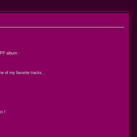
 PPP album :
me of my favorite tracks...
ci !