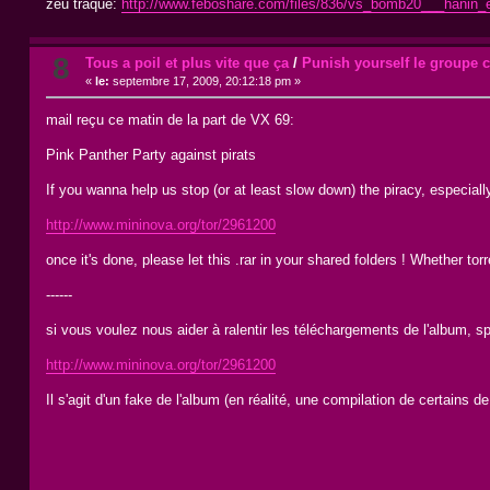
zeu traque:
http://www.feboshare.com/files/836/vs_bomb20___hanin_
8
Tous a poil et plus vite que ça
/
Punish yourself le groupe c
«
le:
septembre 17, 2009, 20:12:18 pm »
mail reçu ce matin de la part de VX 69:
Pink Panther Party against pirats
If you wanna help us stop (or at least slow down) the piracy, especial
http://www.mininova.org/tor/2961200
once it's done, please let this .rar in your shared folders ! Whether to
------
si vous voulez nous aider à ralentir les téléchargements de l'album, s
http://www.mininova.org/tor/2961200
Il s'agit d'un fake de l'album (en réalité, une compilation de certains