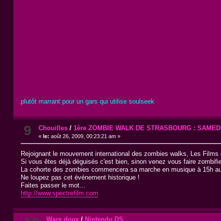
plutôt marrant pour un gars qui utilise soulseek
9
Chouilles
/
1ère ZOMBIE WALK DE STRASBOURG : SAMED
«
le:
août 26, 2009, 00:23:21 am »
Rejoignant le mouvement international des zombies walks, Les Films
Si vous êtes déjà déguisés c'est bien, sinon venez vous faire zombifi
La cohorte des zombies commencera sa marche en musique à 15h au d
Ne loupez pas cet événement historique !
Faites passer le mot...
http://www.spectrefilm.com
Ware doux
/
Nintendo DS