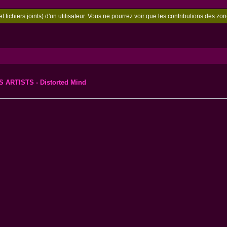
t fichiers joints) d'un utilisateur. Vous ne pourrez voir que les contributions des 
 ARTISTS - Distorted Mind