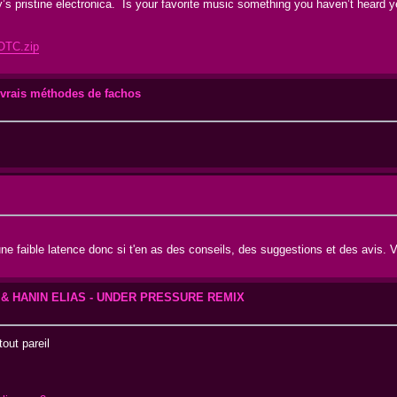
y’s pristine electronica. Is your favorite music something you haven’t heard
KOTC.zip
vrais méthodes de fachos
ne faible latence donc si t'en as des conseils, des suggestions et des avis. 
 & HANIN ELIAS - UNDER PRESSURE REMIX
out pareil