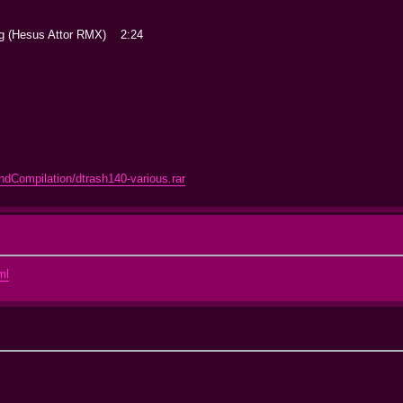
ing (Hesus Attor RMX) 2:24
:33
ndCompilation/dtrash140-various.rar
ml