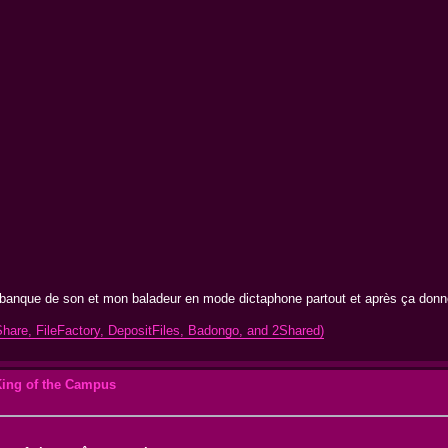
a banque de son et mon baladeur en mode dictaphone partout et après ça donn
hare, FileFactory, DepositFiles, Badongo, and 2Shared)
King of the Campus