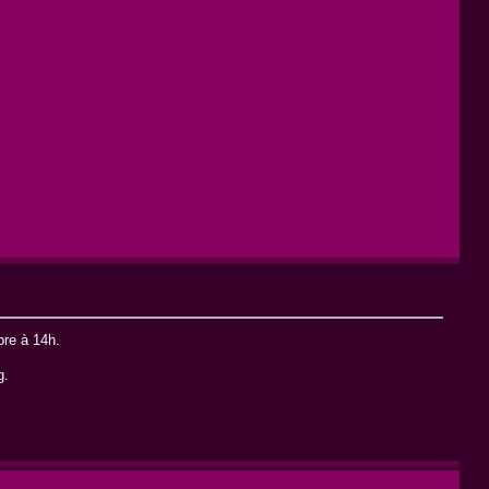
bre à 14h.
g.