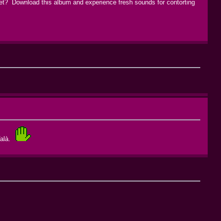
 yet? Download this album and experience fresh sounds for contorting
Valà.