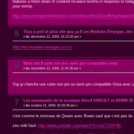
features a fresh strain of crooked no-wave techno in response to toda
your stomp.
http://www.immigrantbreastnest.com/release-files/DavidBApplegate-
5
Tous a poil et plus vite que ça
/
Les Modules Étranges: des 
«
le:
décembre 12, 2009, 16:12:00 pm »
http://les-modules-etranges.co.cc/
6
Ware dur
/
carte son pro semi pro compatible vista
«
le:
novembre 12, 2009, 11:41:35 am »
Yop je cherche une carte son pro ou semi pro compatible Vista avec u
7
Les nouveautés de la musique libre
/
SINSULT vs BOMB 20
«
le:
octobre 21, 2009, 01:55:39 am »
c'est comme le morceau de Queen avec Bowie sauf que c'est pas du t
zeu vidé haut:
http://www.youtube.com/watch?v=mtZ7JTAY4ls