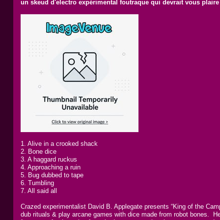
un skeud d'electro expérimental foutraque qui devrait vous plair
1. Alive in a crooked shack
2. Bone dice
3. A haggard ruckus
4. Approaching a ruin
5. Bug dubbed to tape
6. Tumbling
7. All said all
Crazed experimentalist David B. Applegate presents “King of the Camp
dub rituals & play arcane games with dice made from robot bones. Her