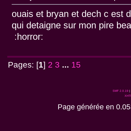
ouais et bryan et dech c est 
qui detaigne sur mon pire be
:horror:
Pages: [
1
]
2
3
...
15
SMF 2.0.19
|
XHT
Page générée en 0.05