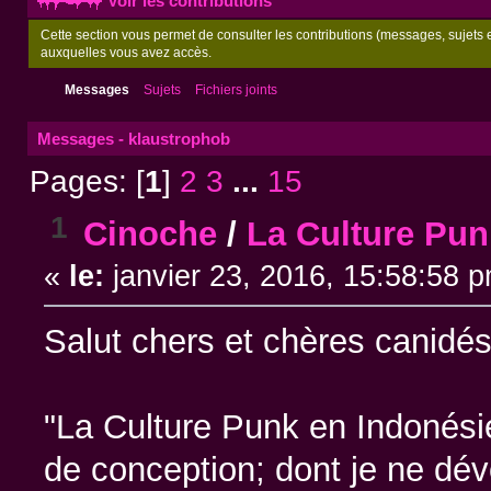
Voir les contributions
Cette section vous permet de consulter les contributions (messages, sujets et
auxquelles vous avez accès.
Messages
Sujets
Fichiers joints
Messages - klaustrophob
Pages: [
1
]
2
3
...
15
1
Cinoche
/
La Culture Pun
«
le:
janvier 23, 2016, 15:58:58 
Salut chers et chères canidé
"La Culture Punk en Indonésie"
de conception; dont je ne dévoi