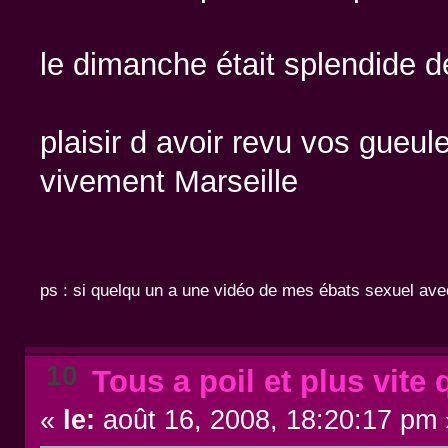
le dimanche était splendide de
plaisir d avoir revu vos gueul
vivement Marseille
ps : si quelqu un a une vidéo de mes ébats sexuel ave
10
Tous a poil et plus vite 
«
le:
août 16, 2008, 18:20:17 pm 