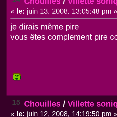
Chouilles
/
Villette soni
«
le:
juin 13, 2008, 13:05:48 pm 
je dirais même pire
vous êtes complement pire c
15
Chouilles
/
Villette soni
«
le:
juin 12, 2008, 14:19:50 pm 