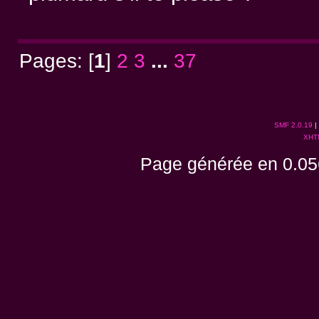
Pages: [
1
]
2
3
...
37
SMF 2.0.19
|
XHT
Page générée en 0.05