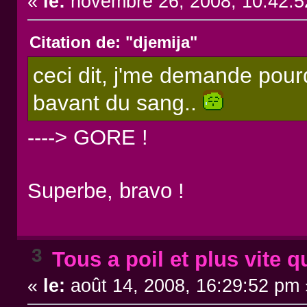
«
le:
novembre 26, 2008, 10:42:5
Citation de: "djemija"
ceci dit, j'me demande pour
bavant du sang..
----> GORE !
Superbe, bravo !
3
Tous a poil et plus vite q
«
le:
août 14, 2008, 16:29:52 pm 