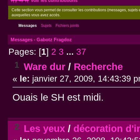
Voir les contributions
Cette section vous permet de consulter les contributions (messages, sujets et
auxquelles vous avez accès.
Messages
Sujets
Fichiers joints
Messages - Gabotz Fragdoz
Pages: [
1
]
2
3
...
37
1
Ware dur
/
Recherche
«
le:
janvier 27, 2009, 14:43:39 
Ouais le SH est midi.
2
Les yeux
/
décoration d'i