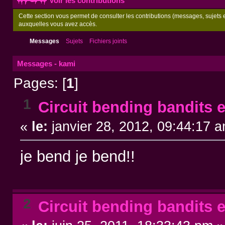
Voir les contributions
Cette section vous permet de consulter les contributions (messages, sujets et
auxquelles vous avez accès.
Messages
Sujets
Fichiers joints
Messages - kami
Pages: [
1
]
1
Circuit bending bandits e
«
le:
janvier 28, 2012, 09:44:17 
je bend je bend!!
2
Circuit bending bandits e