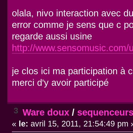
olala, nivo interaction avec d
error comme je sens que c pou
regarde aussi usine
http://www.sensomusic.com/u
je clos ici ma participation à 
merci d'y avoir participé
3
Ware doux
/
sequenceurs
«
le:
avril 15, 2011, 21:54:49 pm 