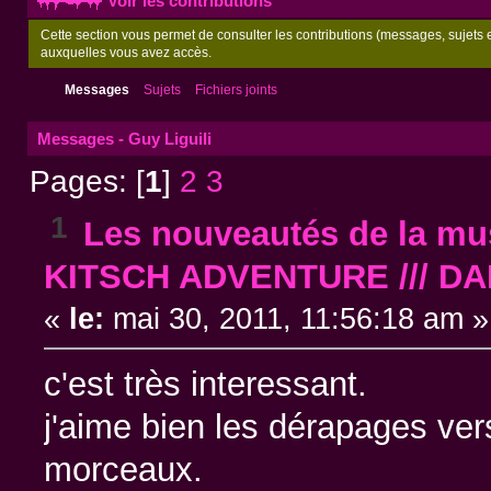
Voir les contributions
Cette section vous permet de consulter les contributions (messages, sujets et
auxquelles vous avez accès.
Messages
Sujets
Fichiers joints
Messages - Guy Liguili
Pages: [
1
]
2
3
1
Les nouveautés de la mus
KITSCH ADVENTURE /// D
«
le:
mai 30, 2011, 11:56:18 am »
c'est très interessant.
j'aime bien les dérapages ver
morceaux.