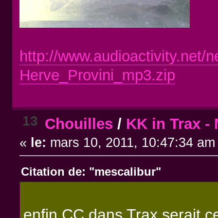
http://www.audioactivity.net/
Herve_Provini_mp3.zip
13
Chouilles
/
KK in Trax -
«
le:
mars 10, 2011, 10:47:34 am
Citation de: "mescalibur"
enfin CC dans Trax serait c