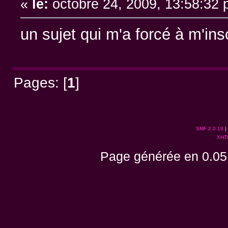
«
le:
octobre 24, 2009, 13:58:32 
un sujet qui m'a forcé à m'ins
Pages: [
1
]
SMF 2.0.19
|
XHT
Page générée en 0.05