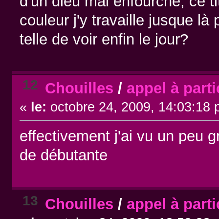
d'un dieu mal enfourché, ce t
couleur j'y travaille jusque l
telle de voir enfin le jour?
12
Chouilles
/
appel à part
«
le:
octobre 24, 2009, 14:03:18 
effectivement j'ai vu un peu 
de débutante
13
Chouilles
/
appel à part