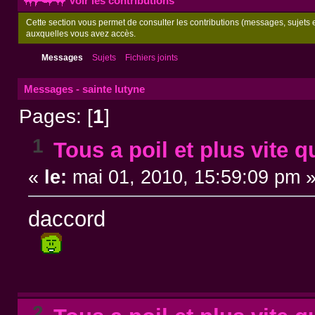
Voir les contributions
Cette section vous permet de consulter les contributions (messages, sujets et
auxquelles vous avez accès.
Messages
Sujets
Fichiers joints
Messages - sainte lutyne
Pages: [
1
]
1
Tous a poil et plus vite q
«
le:
mai 01, 2010, 15:59:09 pm 
daccord
2