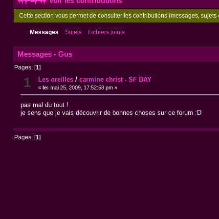
Voir les contributions
Cette section vous permet de consulter les contributions (messages, sujets e
Messages
Sujets
Fichiers joints
Messages - Gus
Pages: [
1
]
1
Les oreilles
/
carmine christ - SF BAY
«
le:
mai 25, 2009, 17:52:58 pm »
pas mal du tout !
je sens que je vais découvrir de bonnes choses sur ce forum :D
Pages: [
1
]