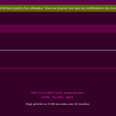
t fichiers joints) d'un utilisateur. Vous ne pourrez voir que les contributions des 
SMF 2.0.19
|
SMF © 2019
,
Simple Machines
XHTML
Flux RSS
WAP2
Page générée en 0.036 secondes avec 22 requêtes.