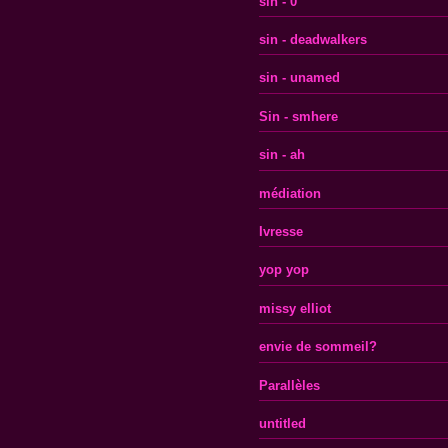
sin - 0
sin - deadwalkers
sin - unamed
Sin - smhere
sin - ah
médiation
Ivresse
yop yop
missy elliot
envie de sommeil?
Parallèles
untitled