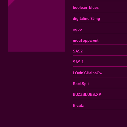
boolean_blues
digitaline 75mg
oqpo
motif apparent
SAS2
SAS.1
LOvin'CHainsOw
RockSpit
BUZZBLUES.XP
Erzatz