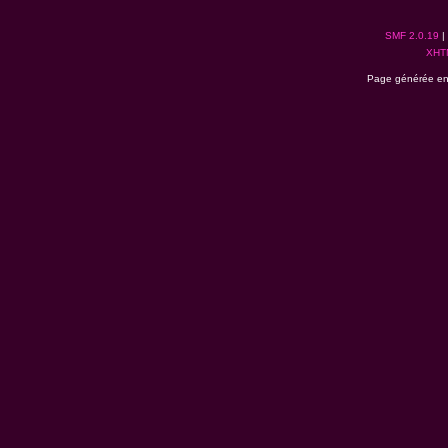
SMF 2.0.19
|
XHT
Page générée en