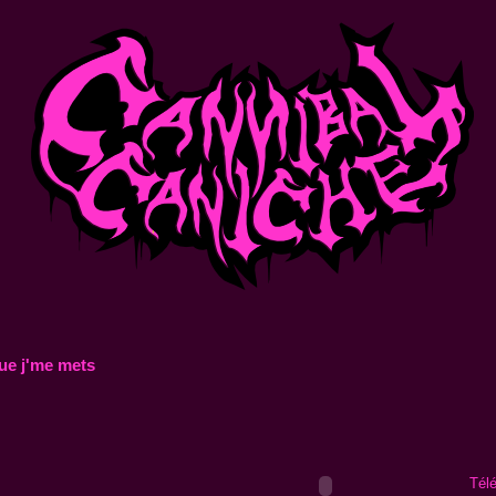
ue j'me mets
Tél