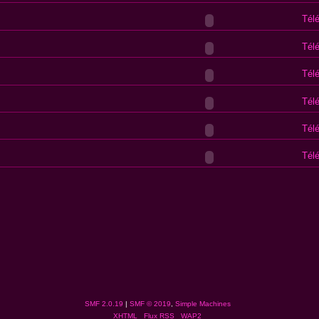
Tél
Tél
Tél
Tél
Tél
Tél
SMF 2.0.19
|
SMF © 2019
,
Simple Machines
XHTML
Flux RSS
WAP2