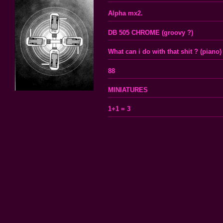
Alpha mx2.
DB 505 CHROME (groovy ?)
What can i do with that shit ? (piano)
88
MINIATURES
1+1 = 3