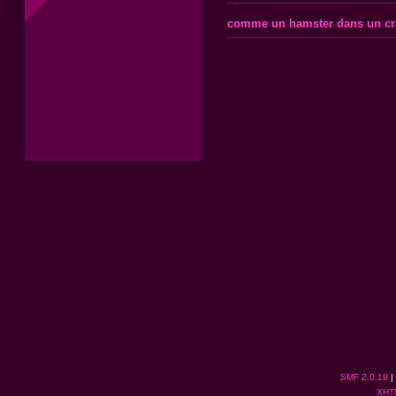
comme un hamster dans un cra
SMF 2.0.19
|
XHT