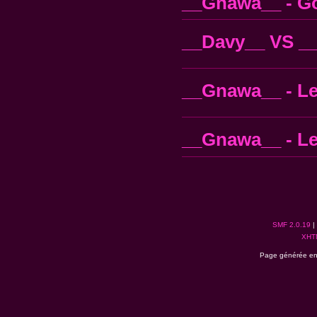
__Gnawa__ - G
__Davy__ VS __
__Gnawa__ - Le 
__Gnawa__ - Le
SMF 2.0.19
|
XHT
Page générée en