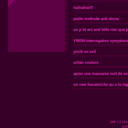
haihaihai!!!
petite methode anti-stress
un p tit are and bille rien que
YINSH-interrogation symptoma
yinsh en exil
urban couture
apres une mauvaise nuit de s
un new fracanniche qu a la ra
SMF 2.0.19
|
XHT